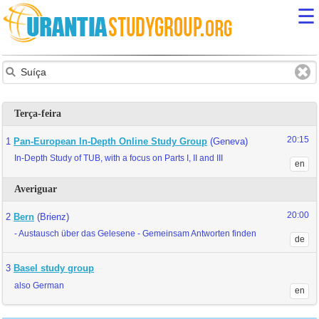
☰
Terça-feira
20:15
1
Pan-European In-Depth Online Study Group
(Geneva)
In-Depth Study of TUB, with a focus on Parts I, II and III
en
Averiguar
20:00
2
Bern
(Brienz)
- Austausch über das Gelesene - Gemeinsam Antworten finden
de
3
Basel study group
also German
en